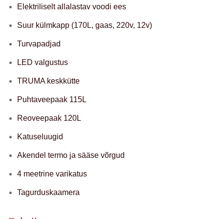
Elektriliselt allalastav voodi ees
Suur külmkapp (170L, gaas, 220v, 12v)
Turvapadjad
LED valgustus
TRUMA keskkütte
Puhtaveepaak 115L
Reoveepaak 120L
Katuseluugid
Akendel termo ja sääse võrgud
4 meetrine varikatus
Tagurduskaamera