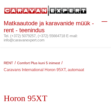
Skip
to
main
Matkaautode ja karavanide müük -
content
rent - teenindus
Tel. (+372) 5079257, (+372) 55664718 E-mail:
info@caravanexpert.com
/
/
RENT
Comfort Plus kuni 5 inimest
Caravans International Horon 95XT, automaat
Horon 95XT