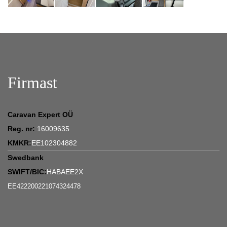
Firmast
Caravan Expert OÜ
Reg. nr:
16009635
KMKR:
EE102304882
Swedbank
SWIFT/BIC:
HABAEE2X
EE422200221074324478