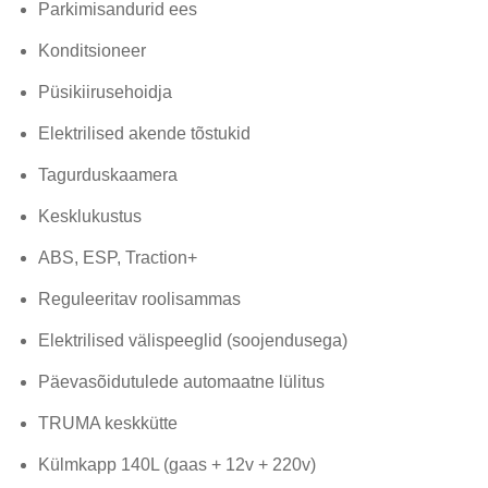
Parkimisandurid ees
Konditsioneer
Püsikiirusehoidja
Elektrilised akende tõstukid
Tagurduskaamera
Kesklukustus
ABS, ESP, Traction+
Reguleeritav roolisammas
Elektrilised välispeeglid (soojendusega)
Päevasõidutulede automaatne lülitus
TRUMA keskkütte
Külmkapp 140L (gaas + 12v + 220v)