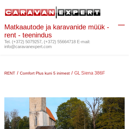
Skip
to
main
Matkaautode ja karavanide müük -
content
rent - teenindus
Tel. (+372) 5079257, (+372) 55664718 E-mail:
info@caravanexpert.com
/
/
GL Siena 386F
RENT
Comfort Plus kuni 5 inimest