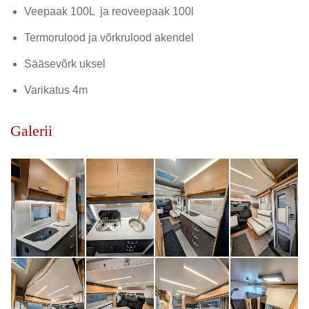
Veepaak 100L ja reoveepaak 100l
Termorulood ja võrkrulood akendel
Sääsevõrk uksel
Varikatus 4m
Galerii