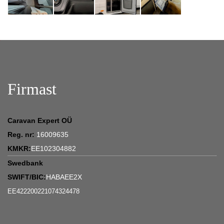
Firmast
Caravan Expert OÜ
Reg. nr:
16009635
KMKR:
EE102304882
Swedbank
SWIFT/BIC:
HABAEE2X
EE422200221074324478