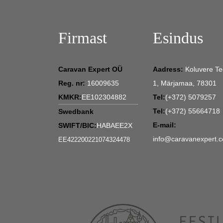
Firmast
Esindus
Caravan Expert OÜ
Aadress:
Koluvere Te
Reg. nr:
16009635
1, Märjamaa, 78301
KMKR:
EE102304882
Tel:
(+372) 5079257
Tel:
(+372) 55664718
Swedbank
E-mail:
SWIFT/BIC:
HABAEE2X
info@caravanexpert.
EE422200221074324478