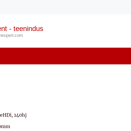
nt - teenindus
anexpert.com
ueHDi, 140hj
90mm