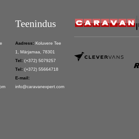
Teenindus
e
Aadress:
Koluvere Tee
1, Märjamaa, 78301
Tel:
(+372) 5079257
Tel:
(+372) 55664718
E-mail:
com
info@caravanexpert.com