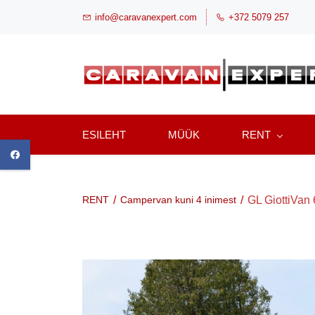
Skip
info@caravanexpert.com
+372 5079 257
to
main
content
ESILEHT
MÜÜK
RENT
/
/
GL GiottiVan 6
RENT
Campervan kuni 4 inimest