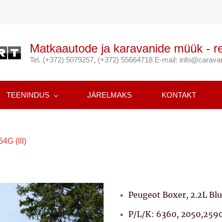
Matkaautode ja karavanide müük - re
Tel. (+372) 5079257, (+372) 55664718 E-mail: info@carav
TEENINDUS
JÄRELMAKS
KONTAKT
4G (III)
Peugeot Boxer, 2.2L Bl
P/L/K: 6360, 2050,25