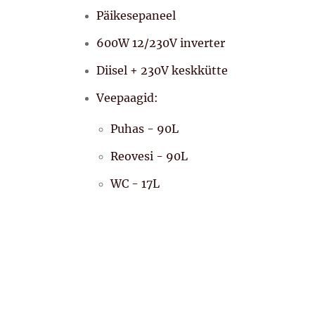
Päikesepaneel
600W 12/230V inverter
Diisel + 230V keskkütte
Veepaagid:
Puhas - 90L
Reovesi - 90L
WC - 17L