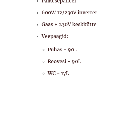
Päikesepaneel
600W 12/230V inverter
Gaas + 230V keskkütte
Veepaagid:
Puhas - 90L
Reovesi - 90L
WC - 17L