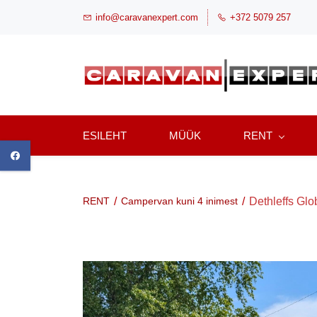
Skip
info@caravanexpert.com
+372 5079 257
to
main
content
ESILEHT
MÜÜK
RENT
/
/
Dethleffs Glo
RENT
Campervan kuni 4 inimest