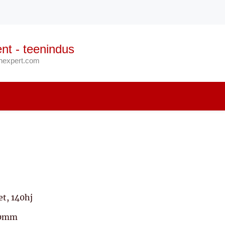
nt - teenindus
anexpert.com
et, 140hj
90mm