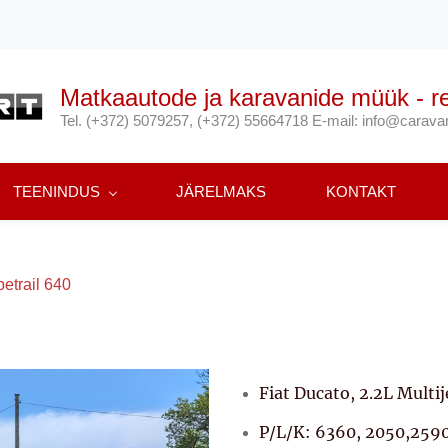
Matkaautode ja karavanide müük - re
Tel. (+372) 5079257, (+372) 55664718 E-mail: info@carav
TEENINDUS
JÄRELMAKS
KONTAKT
betrail 640
Fiat Ducato, 2.2L Multij
P/L/K: 6360, 2050,25