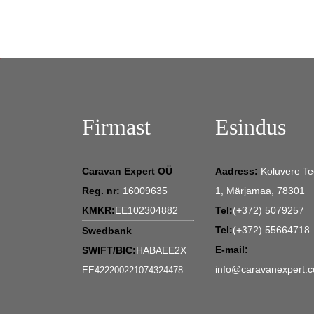
Firmast
Esindus
Caravan Expert OÜ
Aadress:
Koluvere Te
Reg. nr:
16009635
1, Märjamaa, 78301
KMKR:
EE102304882
Tel:
(+372) 5079257
Tel:
(+372) 55664718
Swedbank
E-mail:
SWIFT/BIC:
HABAEE2X
info@caravanexpert.
EE422200221074324478