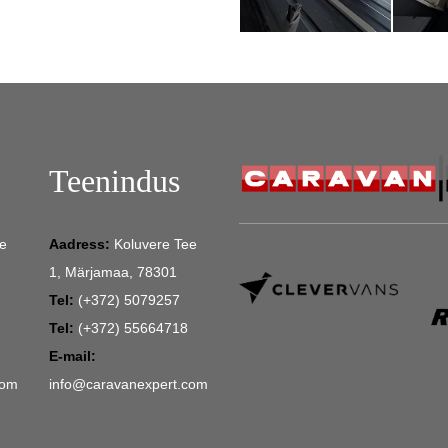
Teenindus
e
Aadress:
Koluvere Tee
1, Märjamaa, 78301
Tel:
(+372) 5079257
Tel:
(+372) 55664718
E-mail:
com
info@caravanexpert.com